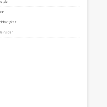
estyle
de
chhaltigkeit
leinsider