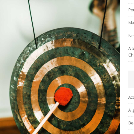
Pe
Ma
Ne
Al
Ch
Ac
Al
Be