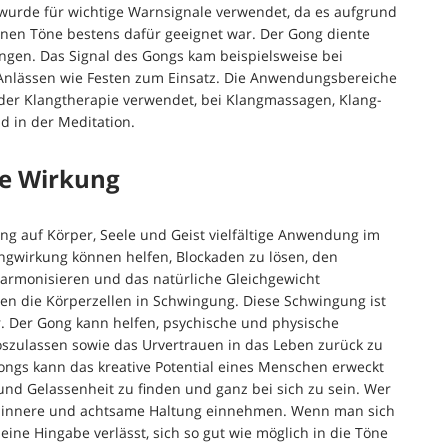
s wurde für wichtige Warnsignale verwendet, da es aufgrund
nen Töne bestens dafür geeignet war. Der Gong diente
ngen. Das Signal des Gongs kam beispielsweise bei
 Anlässen wie Festen zum Einsatz. Die Anwendungsbereiche
n der Klangtherapie verwendet, bei Klangmassagen, Klang-
d in der Meditation.
me Wirkung
ng auf Körper, Seele und Geist vielfältige Anwendung im
ngwirkung können helfen, Blockaden zu lösen, den
harmonisieren und das natürliche Gleichgewicht
zen die Körperzellen in Schwingung. Diese Schwingung ist
. Der Gong kann helfen, psychische und physische
zulassen sowie das Urvertrauen in das Leben zurück zu
ngs kann das kreative Potential eines Menschen erweckt
und Gelassenheit zu finden und ganz bei sich zu sein. Wer
ine innere und achtsame Haltung einnehmen. Wenn man sich
eine Hingabe verlässt, sich so gut wie möglich in die Töne