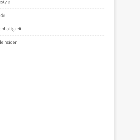
estyle
de
chhaltigkeit
leinsider